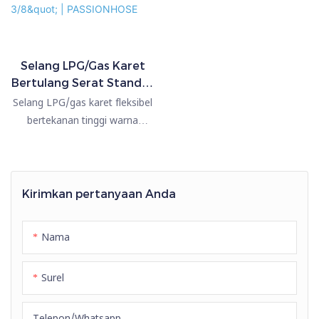
Selang LPG/Gas Karet
Bertulang Serat Standar
BS3212 Bersertifikat CE
Selang LPG/gas karet fleksibel
Ukuran 1/4" 5/16" 3/8" |
bertekanan tinggi warna
PASSIONHOSE
merah, biru, dan oranye
ukuran 6mm, 8mm, 10mm,
PASSIONHOSE memproduksi
selang LPG/gas karet sesuai
Kirimkan pertanyaan Anda
standar BS3212. Kami juga
memiliki sertifikat CE, RoHS,
Nama
dll., kualitasnya sangat tinggi.
Surel
Telepon/whatsapp