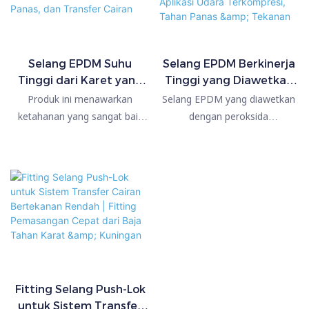
Selang EPDM Suhu
Selang EPDM Berkinerja
Tinggi dari Karet yang
Tinggi yang Diawetkan
Diawetkan dengan
dengan Peroksida,
Produk ini menawarkan
Selang EPDM yang diawetkan
Peroksida untuk Sistem
Konektor Karet Tahan
ketahanan yang sangat baik
dengan peroksida
Pembekuan, Udara
Lama untuk Aplikasi
terhadap panas, penuaan, dan
menawarkan ketahanan panas
Panas, dan Transfer
Udara Terkompresi,
paparan bahan kimia, sehingga
yang sangat baik, daya tahan
Cairan
Tahan Panas & Tekanan
ideal untuk mengalirkan cairan
jangka panjang, dan kinerja
pendingin berbasis glikol, udara
yang stabil dalam aplikasi
panas, dan cairan non-agresif
transfer fluida panas.
lainnya dalam sistem otomotif
dan industri.
Fitting Selang Push-Lok
untuk Sistem Transfer