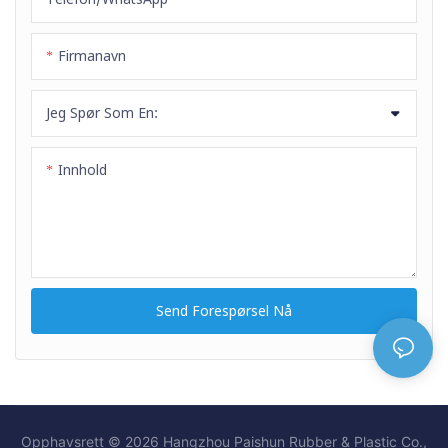
Firmanavn
Jeg Spør Som En:
Innhold
Send Forespørsel Nå
Opphavsrett © 2026 Hangzhou Paishun Rubber & Plastic Co.,