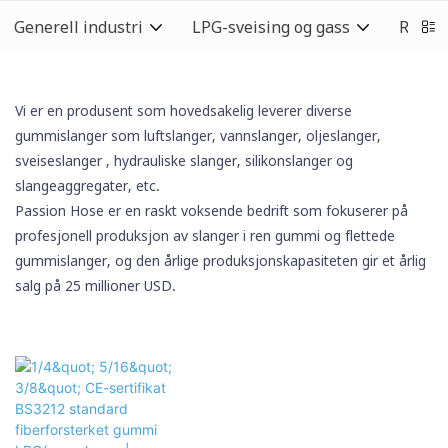
Generell industri
LPG-sveising og gass
Rengj
Vi er en produsent som hovedsakelig leverer diverse
gummislanger som luftslanger, vannslanger, oljeslanger,
sveiseslanger
, hydrauliske slanger,
silikonslanger
og
slangeaggregater, etc.
Passion Hose er en raskt voksende bedrift som fokuserer på
profesjonell produksjon av slanger i ren gummi og flettede
gummislanger, og den årlige produksjonskapasiteten gir et årlig
salg på 25 millioner USD.