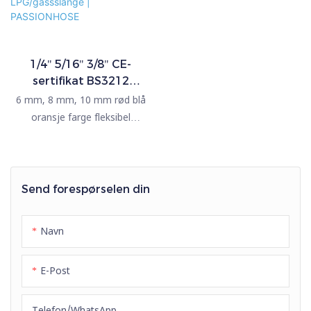
1/4" 5/16" 3/8" CE-
sertifikat BS3212
standard fiberforsterket
6 mm, 8 mm, 10 mm rød blå
gummi LPG/gassslange |
oransje farge fleksibel
PASSIONHOSE
høytrykks gummi LPG/gass
slange. PASSIONHOSE
produserer LPG/gass
gummislanger i henhold til
Send forespørselen din
standarden BS3212. Vi har
også CE, RoHS-sertifikater,
Navn
osv., kvaliteten er av høy
kvalitet.
E-Post
Telefon/whatsApp