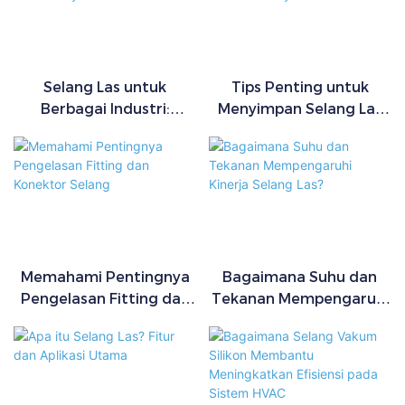
kinerja tekanan yang andal.
Desainnya membuatnya cocok
untuk sirkuit hidrolik pada
peralatan bergerak di mana
Selang Las untuk
Tips Penting untuk
ruang terbatas dan operasi
Berbagai Industri:
Menyimpan Selang Las
yang stabil diperlukan.
Otomotif, Konstruksi,
agar Umur Pakainya
dan Lainnya
Maksimum
Memahami Pentingnya
Bagaimana Suhu dan
Pengelasan Fitting dan
Tekanan Mempengaruhi
Konektor Selang
Kinerja Selang Las?