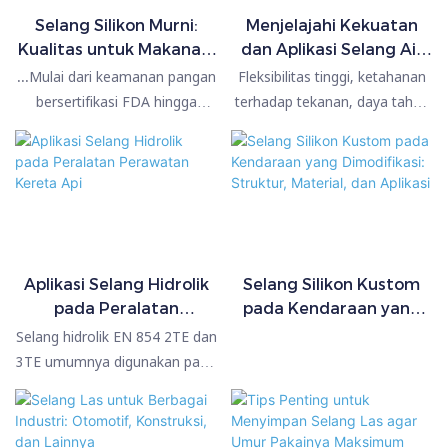
Selang Silikon Murni:
Menjelajahi Kekuatan
Kualitas untuk Makanan,
dan Aplikasi Selang Air
Kualitas Medis, dan
Buang & Hisap 4 Inci
...Mulai dari keamanan pangan
Fleksibilitas tinggi, ketahanan
Performa Suhu Tinggi
bersertifikasi FDA hingga
terhadap tekanan, daya tahan
Dijelaskan
kepatuhan medis USP Kelas VI,
terhadap cuaca, dan daya
selang silikon murni
hisap yang kuat — ideal untuk
memberikan keandalan di
pertanian, drainase konstruksi,
tempat yang paling penting...
irigasi, pengeringan air, dan
transfer air industri umum.
Aplikasi Selang Hidrolik
Selang Silikon Kustom
pada Peralatan
pada Kendaraan yang
Perawatan Kereta Api
Dimodifikasi: Struktur,
Selang hidrolik EN 854 2TE dan
Material, dan Aplikasi
3TE umumnya digunakan pada
mesin perawatan kereta api
karena fleksibilitasnya,
konstruksi yang ringkas, dan