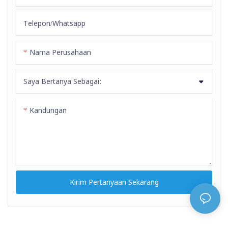
merangkum kekurangan
produk sebelumnya dan terus
Telepon/whatsapp
memperbaikinya. Spesifikasi
Selang Pancuran Kepala
Nama Perusahaan
Pancuran Kepala Pancuran
Modern dengan Eksterior
Saya Bertanya Sebagai:
Halus Berwarna Perak dapat
disesuaikan sesuai kebutuhan
Kandungan
Anda.
Kirim Pertanyaan Sekarang