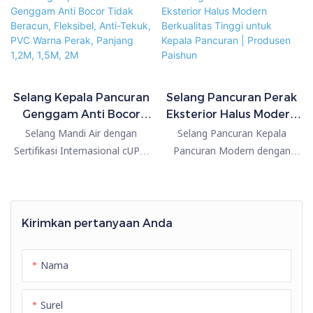
Selang Kepala Pancuran
Selang Pancuran Perak
Genggam Anti Bocor
Eksterior Halus Modern
Tidak Beracun, Fleksibel,
Berkualitas Tinggi untuk
Selang Mandi Air dengan
Selang Pancuran Kepala
Anti-Tekuk, PVC Warna
Kepala Pancuran |
Sertifikasi Internasional cUPC,
Pancuran Modern dengan
Perak, Panjang 1,2M,
Produsen Paishun
NSF, dll. Selang kami mudah
Eksterior Halus Berwarna
1,5M, 2M
dibersihkan, mudah dipasang;
Perak dibandingkan dengan
tahan suhu tinggi, tahan
produk serupa di pasaran.
ledakan, kedap air, anti bocor
Produk ini memiliki keunggulan
Kirimkan pertanyaan Anda
& tahan lama; tersedia
luar biasa yang tak tertandingi
berbagai ukuran & warna
dalam hal kinerja, kualitas,
Nama
untuk Anda pilih.
penampilan, dll., dan
menikmati reputasi yang baik
Surel
di pasaran. Paishun