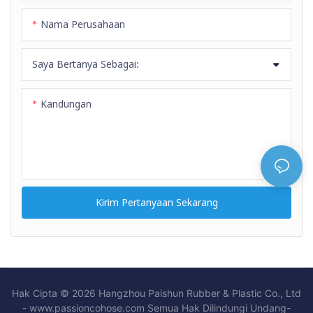
pelindung memiliki ketahanan
Nama Perusahaan
minyak tingkat tinggi kelas
RMA-A dan anti rembesan,
Saya Bertanya Sebagai:
permukaan selang halus,
berwarna merah, biru, dan
Kandungan
kuning.
Kirim Pertanyaan Sekarang
Hak Cipta © 2026 Hangzhou Paishun Rubber & Plastic Co., Ltd
- www.passioncohose.com Semua Hak Dilindungi Undang-