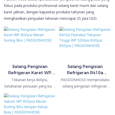
fokus pada produksi profesional selang karet murni dan selang
karet jalinan, dengan kapasitas produksi tahunan yang
menghasilkan penjualan tahunan mencapai 25 juta USD.
Selang Pengisian
Selang Pengisian
Refrigeran Karet WP
Refrigeran R410a
800psi Merah Kuning
Fleksibel Tekanan Tinggi
Tekanan kerja 800psi,
PASSIONHOSE memproduksi
Biru | PASSIONHOSE
WP 500psi 600psi 800psi
ketahanan penuaan yang baik,
selang pengisian refrigeran,
| PASSIONHOSE
warna merah, kuning, biru.
tersedia dalam warna merah,
Selang pengisian refrigeran
kuning, biru, dll., dengan
dengan fitting dan katup bola,
tekanan kerja 500psi, 600psi,
fitting lurus 1/4" SAE dan fitting
dan 800psi. Aplikasi utamanya