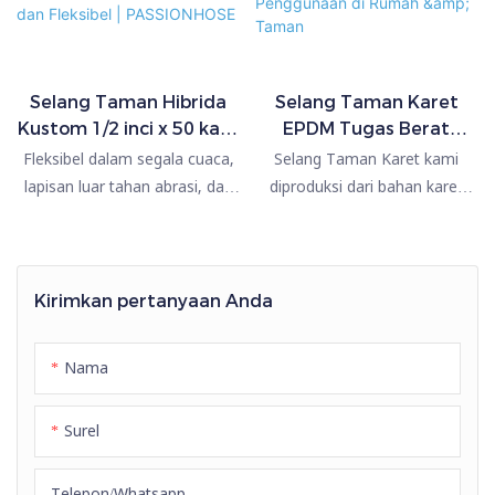
Selang Taman Hibrida
Selang Taman Karet
Kustom 1/2 inci x 50 kaki,
EPDM Tugas Berat
Selang Air Ringan untuk
dengan Fitting GHT –
Fleksibel dalam segala cuaca,
Selang Taman Karet kami
Segala Cuaca, Tahan
Selang Air Fleksibel
lapisan luar tahan abrasi, dan
diproduksi dari bahan karet
Lama dan Fleksibel |
Bebas Timbal untuk
sambungan tahan benturan.
EPDM murni berkualitas tinggi,
PASSIONHOSE
Penggunaan di Rumah &
Lebih ringan daripada selang
menawarkan fleksibilitas, daya
Taman
taman karet tradisional.
tahan, dan masa pakai yang
lebih lama dibandingkan
Kirimkan pertanyaan Anda
dengan selang PVC standar
atau selang karet biasa.
Nama
Dirancang untuk aplikasi
profesional dan perumahan,
Surel
selang ini memberikan kinerja
andal dalam segala cuaca
untuk berkebun, irigasi,
Telepon/whatsapp