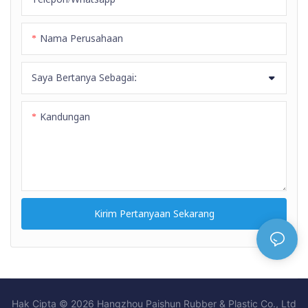
pembersihan, dan transfer air
industri. Dengan konstruksi
Nama Perusahaan
ringan yang sekitar 30% lebih
ringan daripada selang karet
Saya Bertanya Sebagai:
tradisional, selang ini lebih
mudah dibawa, digulung, dan
Kandungan
disimpan sambil tetap
mempertahankan ketahanan
tekanan dan fleksibilitas yang
sangat baik. Selang ini
dilengkapi dengan fitting GHT
Male + Female yang tahan
Kirim Pertanyaan Sekarang
lama dan kopling sambungan
cepat opsional untuk
pemasangan yang mudah dan
koneksi air yang efisien.
Hak Cipta © 2026 Hangzhou Paishun Rubber & Plastic Co., Ltd