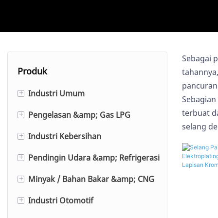
Sebagai p
Produk
tahannya,
pancuran 
Industri Umum
+
Sebagian 
terbuat d
Pengelasan &amp; Gas LPG
Selang Udara Karet
+
selang de
Industri Kebersihan
Selang Udara Berdiameter Besar
Selang Oksigen/Asetilen
+
(Penutup Halus)
Pendingin Udara &amp; Refrigerasi
Pengelasan Selang Ganda
Selang Es Kering
+
Rakitan Selang Udara Karet
Minyak / Bahan Bakar &amp; CNG
Pengelasan Rakitan Selang
Selang Pencuci Makanan
Selang Pengisian Refrigeran
+
Selang Jackhammer
Ganda
Industri Otomotif
Selang Mesin Cuci Tekanan Satu
Selang AC
Selang Bahan Bakar Karet
+
Selang Pengunci Tekan
Selang Argon Inert
Kawat dengan Penutup Tipis
Industri