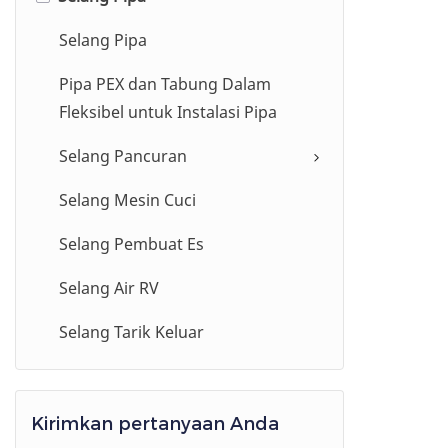
Lembut Matte
Selang Pipa
Selang Silikon Hookah Garis Dua
Pipa PEX dan Tabung Dalam
Warna
Fleksibel untuk Instalasi Pipa
Selang Silikon Hookah Karbon
Selang Pancuran
dengan Motif
Selang Mesin Cuci
Selang Silikon Hookah
Mengkilap
Selang Pembuat Es
Selang Silikon Hookah Spiral
Selang Air RV
Selang Tarik Keluar
Kirimkan pertanyaan Anda