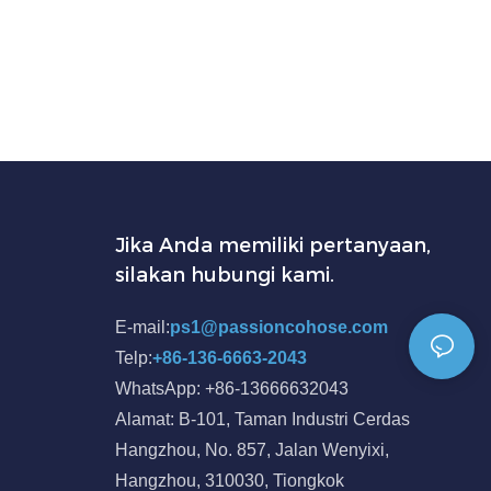
Jika Anda memiliki pertanyaan,
silakan hubungi kami.
E-mail:
ps1@passioncohose.com
Telp:
+86-136-6663-2043
WhatsApp: +86-13666632043
Alamat: B-101, Taman Industri Cerdas
Hangzhou, No. 857, Jalan Wenyixi,
Hangzhou, 310030, Tiongkok