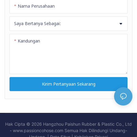
Nama Perusahaan
Saya Bertanya Sebagai:
Kandungan
Kirim Pertanyaan Sekarang
Hak Cipta © 2026 Hangzhou Paishun Rubber & Plastic Co., Ltd
- www.passioncohose.com Semua Hak Dilindungi Undang-
Undang. |
Peta Situs
|
Kebijakan
Privasi