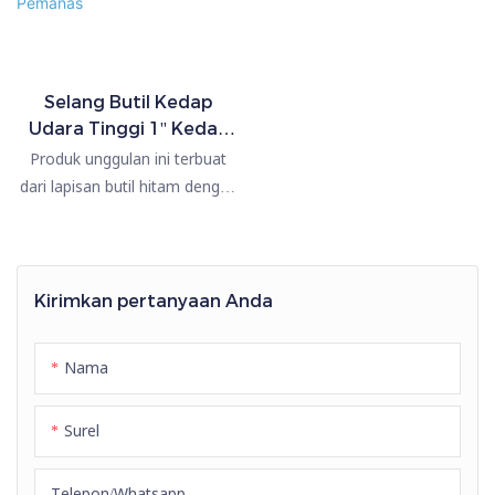
Selang Butil Kedap
Udara Tinggi 1'' Kedap
Difusi Oksigen untuk
Produk unggulan ini terbuat
Mesin Pemanas
dari lapisan butil hitam dengan
kedap udara tinggi, dan
penutupnya terbuat dari karet
butil biru. Digunakan untuk
mengangkut udara, etilen
Kirimkan pertanyaan Anda
glikol, cairan berfluorinasi,
helium, dengan persyaratan
Nama
kedap udara tinggi dan anti-
penetrasi.
Surel
Telepon/whatsapp