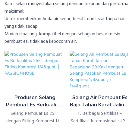
Kami selalu menyediakan selang dengan tekanan dan performa
maksimal;
Untuk memberikan Anda air segar, bersih, dan lezat tanpa bau
yang tidak sedap;
Mudah dipasang, kompatibel dengan sebagian besar mesin
pembuat es, tidak ada kebocoran air.
Produsen Selang
Selang Air Pembuat Es
Pembuat Es Berkualitas
Baja Tahan Karat Jalinan
25FT dengan Fitting
Sepanjang 20 Kaki
Selang Pembuat Es 25FT
1. Berbagai Sertifikasi--
Kompresi 1/4" |
dengan Selang Pasokan
dengan Fitting Kompresi 1/4"
Sertifikasi Internasional cUPC,
PASSIONHOSE
Pembuat Es Kompresi
dibandingkan dengan produk
NSF, dll; 2. Kualitas Unggul--
1/4" x 1/4"