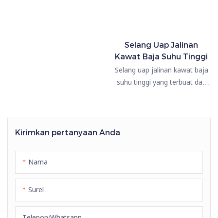
Selang Uap Jalinan
Kawat Baja Suhu Tinggi
Selang uap jalinan kawat baja
suhu tinggi yang terbuat dari
karet sintetis tahan panas yang
diformulasikan khusus,
dirancang untuk transfer uap
dan cairan panas yang andal
Kirimkan pertanyaan Anda
dalam aplikasi industri yang
menuntut. Dengan rentang
Nama
suhu operasi yang luas dari
-30°C hingga +180°C, selang ini
Surel
memberikan ketahanan panas,
fleksibilitas, dan daya tahan
yang sangat baik untuk
Telepon/whatsapp