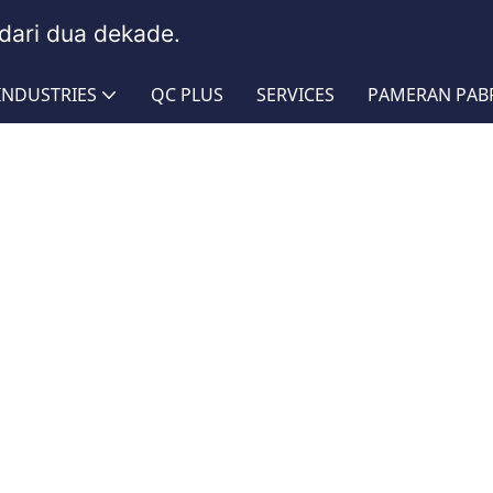
dari dua dekade.
INDUSTRIES
QC PLUS
SERVICES
PAMERAN PAB
 Selang Spiral PU