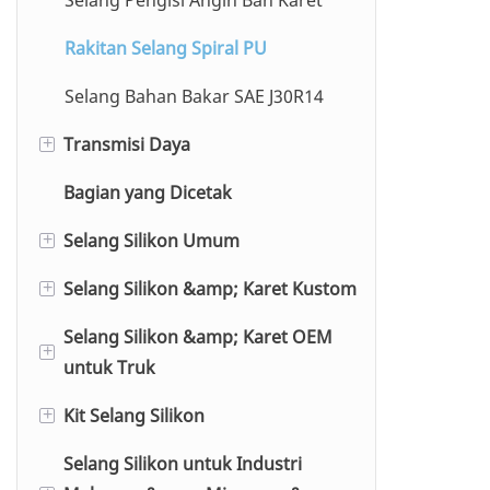
Rakitan Selang Spiral PU
Selang Bahan Bakar SAE J30R14
Transmisi Daya
+
Bagian yang Dicetak
Selang PTFE
Selang Silikon Umum
Selang Dongkrak
+
Selang Silikon &amp; Karet Kustom
Selang Hidrolik 1SN R1 / 2SN R2 /
Selang Fleksibel Silikon Baja
+
1SC / 2SC / R16 / R17
Tahan Karat
Selang Silikon &amp; Karet OEM
Silikon
+
untuk Truk
Selang Hidrolik 4SP / 4SH / R12 /
Selang Pemanas Silikon Kepang
EPDM
R13 / R15
Kit Selang Silikon
Selang Vakum Silikon
Selang untuk MERCEDES BENZ
+
NBR
Selang Hidrolik R6 / R3 / 1TE /
Selang Silikon untuk Industri
Selang Lurus Silikon 76/1000mm
Selang untuk VOLVO
Kit Selang untuk AUDI
2TE / 3TE
CR