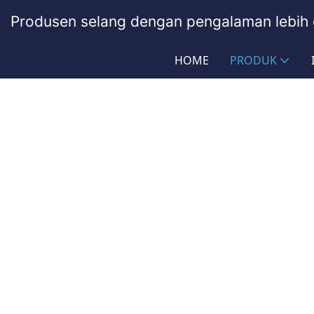
Produsen selang dengan pengalaman lebih 
HOME
PRODUK
Rakitan Selang Spiral PU
PASSIONHOSE
Produk
Industri Otomotif
Rakitan