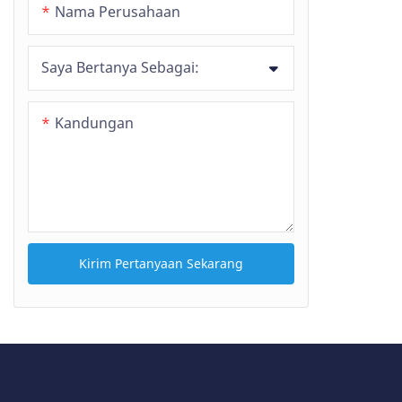
Selang Tarik Keluar
Nama Perusahaan
Saya Bertanya Sebagai:
Kandungan
Kirim Pertanyaan Sekarang