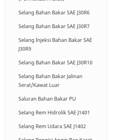
Kawat dengan Penutup Tipis
untuk Stasiun Layanan
Selang Udara Pernapasan
Rakitan Selang Gas Karet
Selang Bahan Bakar SAE J30R6
Selang Mesin Cuci Tekanan
Selang Bahan Bakar Anti-Statis
Selang Serbaguna
Selang Bahan Bakar SAE J30R7
Tinggi
Selang Gas Alam Terkompresi
Selang Penghisap &amp;
Selang Injeksi Bahan Bakar SAE
Selang Penyemprot Limbah
(CNG) yang Diperkuat Aramid
Pembuang Makanan (FDA)
J30R9
Termoplastik
Selang Gas Alam Terkompresi
Selang Penghisap &amp;
Selang Bahan Bakar SAE J30R10
(CNG) yang Diperkuat Kawat
Pembuangan Bahan Kimia
Baja
Selang Bahan Bakar Jalinan
Selang Air Karet
Serat/Kawat Luar
Rakitan Selang Taman Karet
Saluran Bahan Bakar PU
Selang BIIR
Selang Rem Hidrolik SAE J1401
Selang Rem Udara SAE J1402
Selang Pengisi Angin Ban Karet