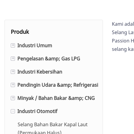
Kami adal
Produk
Selang La
Passion H
Industri Umum
+
selang ka
Pengelasan &amp; Gas LPG
Selang Udara Karet
+
Industri Kebersihan
Selang Udara Berdiameter Besar
Selang Oksigen/Asetilen
+
(Penutup Halus)
Pendingin Udara &amp; Refrigerasi
Pengelasan Selang Ganda
Selang Es Kering
+
Rakitan Selang Udara Karet
Minyak / Bahan Bakar &amp; CNG
Pengelasan Rakitan Selang
Selang Pencuci Makanan
Selang Pengisian Refrigeran
+
Selang Jackhammer
Ganda
Industri Otomotif
Selang Mesin Cuci Tekanan Satu
Selang AC
Selang Bahan Bakar Karet
-
Selang Pengunci Tekan
Selang Argon Inert
Kawat dengan Penutup Tipis
Industri
Selang Truk Pendingin
Selang Bahan Bakar Kapal Laut
Selang Pendingin EPDM
Selang Gas Karet
Selang Mesin Cuci Tekanan Dua
Selang Dispenser Bahan Bakar
(Permukaan Halus)