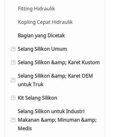
Fitting Hidraulik
Rakitan Selang Spiral PU
Kopling Cepat Hidraulik
Selang Bahan Bakar SAE J30R14
Bagian yang Dicetak
Selang Silikon Umum
+
Selang Silikon &amp; Karet Kustom
Selang Fleksibel Silikon Baja
+
Tahan Karat
Selang Silikon &amp; Karet OEM
Silikon
+
untuk Truk
Selang Pemanas Silikon Kepang
EPDM
Kit Selang Silikon
Selang Vakum Silikon
Selang untuk MERCEDES BENZ
+
NBR
Selang Silikon untuk Industri
Selang Lurus Silikon 76/1000mm
Selang untuk VOLVO
Kit Selang untuk AUDI
CR
Makanan &amp; Minuman &amp;
+
Selang Silikon Berpunuk
Selang untuk SCANIA
Kit Selang untuk BMW
Medis
FKM