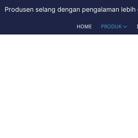
Produsen selang dengan pengalaman lebih 
HOME
PRODUK
Selang Minyak Panas
PASSIONHOSE
Produk
Transmisi Daya
Selang M