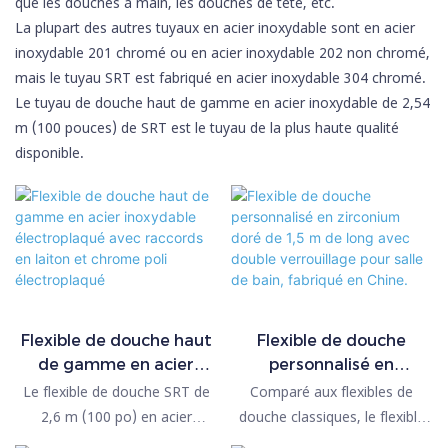
que les douches à main, les douches de tête, etc.
La plupart des autres tuyaux en acier inoxydable sont en acier
inoxydable 201 chromé ou en acier inoxydable 202 non chromé,
mais le tuyau SRT est fabriqué en acier inoxydable 304 chromé.
Le tuyau de douche haut de gamme en acier inoxydable de 2,54
m (100 pouces) de SRT est le tuyau de la plus haute qualité
disponible.
Flexible de douche haut
Flexible de douche
de gamme en acier
personnalisé en
inoxydable
zirconium doré de 1,5 m
Le flexible de douche SRT de
Comparé aux flexibles de
électroplaqué avec
de long avec double
2,6 m (100 po) en acier
douche classiques, le flexible
raccords en laiton et
verrouillage pour salle de
inoxydable de qualité
de douche en or zirconium à