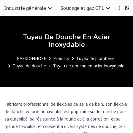
Industrie générale
Soudage et gaz GPL
Indust
Tuyau De Douche En Acier
Inoxydable
PASSIONHOSE
Produits
Tuyau de plomberie
Tuyau de douche
Tuyau de douche en acier inoxydable
Fabricant professionnel de flexibles de salle de bain, son flexible
de douche en acier inoxydable est populaire sur le marché pour
sa durabilité, sa résistance à la rouille et à la corrosion, et sa
grande flexibilité, et convient à divers systèmes de douche, tels