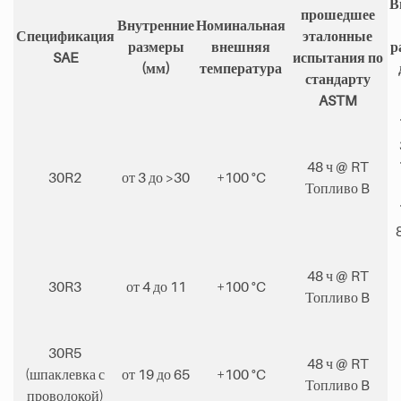
В
прошедшее
Внутренние
Номинальная
Спецификация
эталонные
размеры
внешняя
р
SAE
испытания по
(мм)
температура
стандарту
ASTM
48 ч @ RT
30R2
от 3 до >30
+100 °C
Топливо B
48 ч @ RT
30R3
от 4 до 11
+100 °C
Топливо B
30R5
48 ч @ RT
(шпаклевка с
от 19 до 65
+100 °C
Топливо B
проволокой)