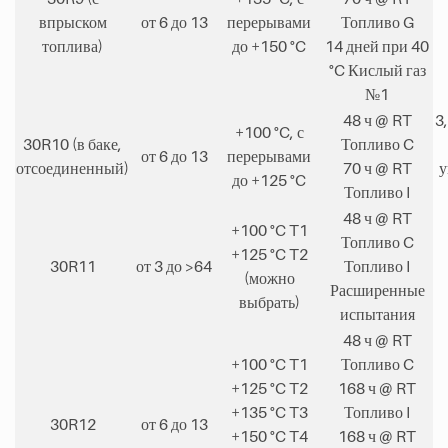
впрыском
от 6 до 13
перерывами
Топливо G
топлива)
до +150 °C
14 дней при 40
°C Кислый газ
№1
48 ч @ RT
3
+100 °C, с
30R10 (в баке,
Топливо C
от 6 до 13
перерывами
отсоединенный)
70 ч @ RT
у
до +125 °C
Топливо I
48 ч @ RT
+100 °C T1
Топливо C
+125 °C T2
30R11
от 3 до >64
Топливо I
(можно
Расширенные
выбрать)
испытания
48 ч @ RT
+100 °C T1
Топливо C
+125 °C T2
168 ч @ RT
+135 °C T3
Топливо I
30R12
от 6 до 13
+150 °C T4
168 ч @ RT