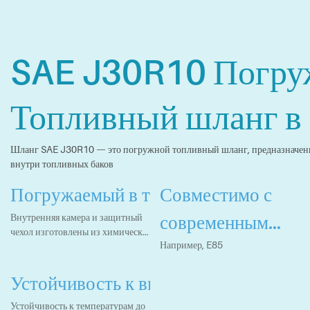
SAE J30R10 Погр
Топливный шланг в 
Шланг SAE J30R10 — это погружной топливный шланг, предназначенн
внутри топливных баков
Погружаемый в топливные баки
Совместимо с
современным
Внутренняя камера и защитный
чехол изготовлены из химически
бензином и
Например, E85
стойкой резины.
топливом,
Устойчивость к высоким температур
содержащим
Устойчивость к температурам до