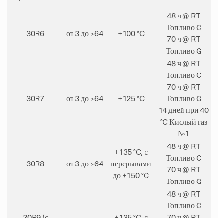
48 ч @ RT
Топливо C
30R6
от 3 до >64
+100 °C
70 ч @ RT
Топливо G
48 ч @ RT
Топливо C
70 ч @ RT
30R7
от 3 до >64
+125 °C
Топливо G
14 дней при 40
°C Кислый газ
№1
48 ч @ RT
+135 °C, с
Топливо C
30R8
от 3 до >64
перерывами
70 ч @ RT
до +150 °C
Топливо G
48 ч @ RT
Топливо C
30R9 (с
+135 °C, с
70 ч @ RT