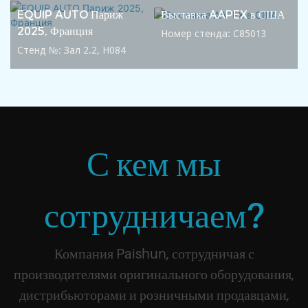
EQUIP AUTO Париж
Выставка AAPEX в США
2025, Франция
Номер стенда: C85013
Стенд №: Зал 2.2, H084
С кем мы
сотрудничаем?
Компания Paishun, сотрудничая с
производителями оригинального оборудования,
дистрибьюторами и розничными продавцами,