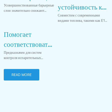
устойчивость к
Усовершенствованные барьерные
слои значительно снижают
топливу,
Совместим с современными
проникновение паров топлива и
видами топлива, такими как E10,
позволяют избежать его потерь.
содержащему
E15, E85 и т. д.
Помогает
этанол.
соответствовать
современным
Предназначен для систем
контроля испарительных
нормам
выбросов (EVAP) и соответствует
стандартам EPA, CARB и другим
выбросов
современным экологическим
READ MORE
стандартам.