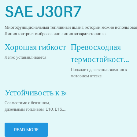
SAE J30R7
Многофункциональный топливный шланг, который можно использовать в
Линия контроля выбросов или линия возврата топлива.
Хорошая гибкость
Превосходная
термостойкость
Легко устанавливается
и устойчивость к
Подходит для использования в
моторном отсеке.
озону
Устойчивость к воздействию топлива
Совместимо с бензином,
дизельным топливом, E10, E15,
B10, B20 и т. д.
READ MORE