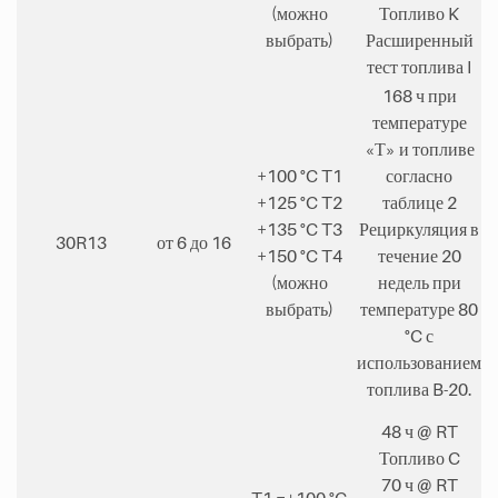
(можно
Топливо K
выбрать)
Расширенный
тест топлива I
168 ч при
температуре
«Т» и топливе
+100 °C T1
согласно
+125 °C T2
таблице 2
+135 °C T3
Рециркуляция в
30R13
от 6 до 16
+150 °C T4
течение 20
(можно
недель при
выбрать)
температуре 80
°C с
использованием
топлива B-20.
48 ч @ RT
Топливо C
70 ч @ RT