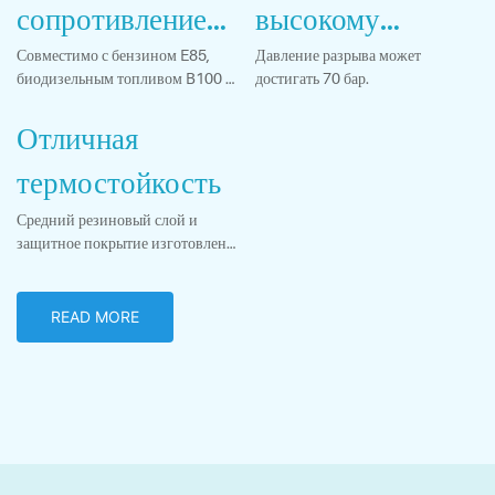
сопротивление
высокому
бензину
давлению
Совместимо с бензином E85,
Давление разрыва может
биодизельным топливом B100 и
достигать 70 бар.
т.д.
Отличная
термостойкость
Средний резиновый слой и
защитное покрытие изготовлены
из термостойкой синтетической
резины.
READ MORE