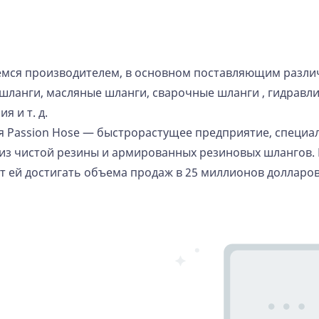
мся производителем, в основном поставляющим различ
шланги, масляные шланги,
сварочные шланги
, гидравл
я и т. д.
 Passion Hose — быстрорастущее предприятие, специ
из чистой резины и армированных резиновых шлангов.
т ей достигать объема продаж в 25 миллионов долларо