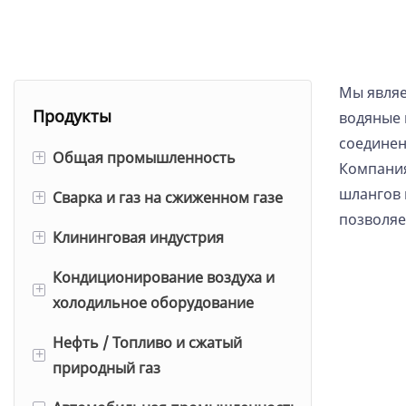
Мы являе
Продукты
водяные 
соединени
Общая промышленность
+
Компания
шлангов 
Сварка и газ на сжиженном газе
Резиновый воздушный шланг
+
позволяе
Клининговая индустрия
Шланг большого диаметра (с
Кислородный/ацетиленовый
+
гладким покрытием)
шланг
Кондиционирование воздуха и
Шланг для сухого льда
+
холодильное оборудование
Резиновый воздушный шланг в
Сварочный двухшланговый
Шланг для мытья продуктов
сборе
Нефть / Топливо и сжатый
Сварочный двухшланговый
Шланг для заправки
+
Тонкий кожух для шланга
природный газ
Шланг отбойного молотка
узел
хладагентом
мойки высокого давления с