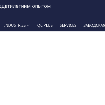
адцатилетним опытом
INDUSTRIES
QC PLUS
SERVICES
ЗАВОДСКАЯ
шленность
Топливная магистраль ПУ