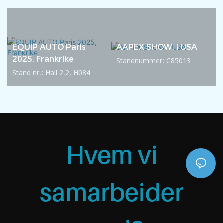
EQUIP AUTO Paris
AAPEX SHOW, i USA
2025, Frankrike
Standnummer: C85013
Stand nr.: Hall 2.2, H084
Hvem vi
samarbeider