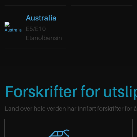
biodiesel
Biodiesel
Australia
E5/E10
Etanolbensin
Forskrifter for utsl
Land over hele verden har innført forskrifter for