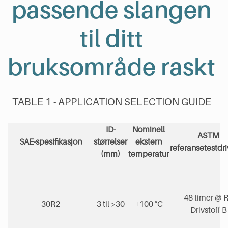
passende slangen
til ditt
bruksområde raskt
TABLE 1 - APPLICATION SELECTION GUIDE
ID-
Nominell
ASTM
SAE-spesifikasjon
størrelser
ekstern
referansetestdri
(mm)
temperatur
48 timer @ 
30R2
3 til >30
+100 °C
Drivstoff B