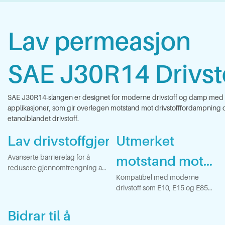
Lav permeasjon
SAE J30R14 Drivst
SAE J30R14-slangen er designet for moderne drivstoff og damp med l
applikasjoner, som gir overlegen motstand mot drivstofffordampning 
etanolblandet drivstoff.
Lav drivstoffgjennomtrengning
Utmerket
motstand mot
Avanserte barrierelag for å
redusere gjennomtrengning av
etanolblandet
Kompatibel med moderne
drivstoffdamp betydelig og
drivstoff som E10, E15 og E85
spare drivstoftap.
drivstoff
etc.
Bidrar til å