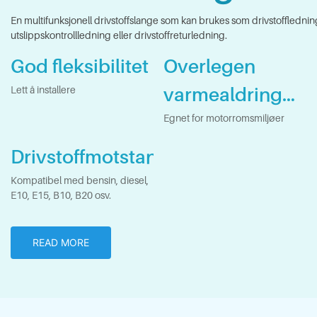
En multifunksjonell drivstoffslange som kan brukes som drivstoffledning
utslippskontrollledning eller drivstoffreturledning.
God fleksibilitet
Overlegen
varmealdring
Lett å installere
og
Egnet for motorromsmiljøer
ozonbestandig
Drivstoffmotstandsstabilitet
het
Kompatibel med bensin, diesel,
E10, E15, B10, B20 osv.
READ MORE