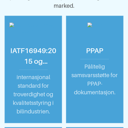
marked.
IATF16949:20
PPAP
15 og
Pålitelig
ISO9001:2015
samsvarsstøtte for
internasjonal
PPAP-
standard for
dokumentasjon.
troverdighet og
kvalitetsstyring i
bilindustrien.