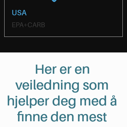
USA
EPA+CARB
Her er en
veiledning som
hjelper deg med å
finne den mest