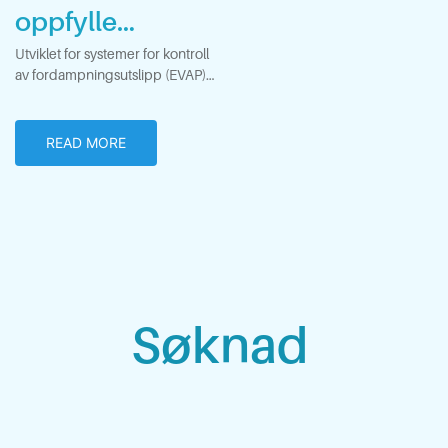
oppfylle
moderne
Utviklet for systemer for kontroll
av fordampningsutslipp (EVAP)
utslippsforskrift
for å overholde EPA, CARB og
andre moderne miljøstandarder.
er
READ MORE
Søknad