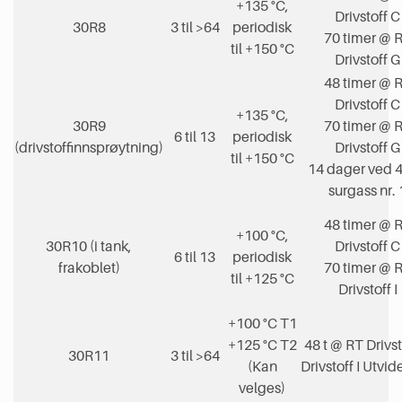
+135 °C,
Drivstoff C
30R8
3 til >64
periodisk
70 timer @ 
til +150 °C
Drivstoff G
48 timer @ 
Drivstoff C
+135 °C,
30R9
70 timer @ 
6 til 13
periodisk
(drivstoffinnsprøytning)
Drivstoff G
til +150 °C
14 dager ved 4
surgass nr. 
48 timer @ 
+100 °C,
30R10 (i tank,
Drivstoff C
6 til 13
periodisk
frakoblet)
70 timer @ 
til +125 °C
Drivstoff I
+100 °C T1
+125 °C T2
48 t @ RT Drivst
30R11
3 til >64
(Kan
Drivstoff I Utvide
velges)