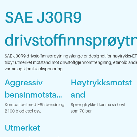
SAE
J30R9
drivstoffinnsprøyt
SAE J30R9 drivstoffinnsprøytningsslange er designet for høytrykks-EF
tilbyr utmerket motstand mot drivstoffgjennomtrengning, etanolblandet
varme og kjemisk eksponering.
Aggressiv
Høytrykksmotst
bensinmotstan
and
d
Kompatibel med E85 bensin og
Sprengtrykket kan nå så høyt
B100 biodiesel osv.
som 70 bar
Utmerket