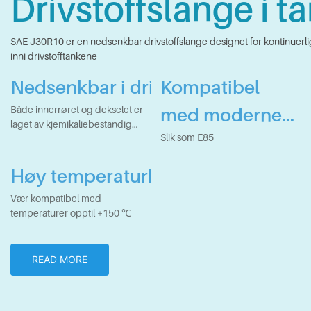
Drivstoffslange i t
SAE J30R10 er en nedsenkbar drivstoffslange designet for kontinuerlig
inni drivstofftankene
Nedsenkbar i drivstofftanker
Kompatibel
med moderne
Både innerrøret og dekselet er
laget av kjemikaliebestandig
bensin og
Slik som E85
gummi
etanolblandet
Høy temperaturbestandig
drivstoff
Vær kompatibel med
temperaturer opptil +150 ℃
READ MORE