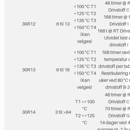
48 timer @ 
+100 °C T1
Drivstoff C
+125 °C T2
168 timer @ 
+135 °C T3
30R12
6 til 13
Drivstoff I
+150 °C T4
168 t @ RT Drivs
(Kan
Utvidet test 
velges)
drivstoff I
+100 °C T1
168 timer ved 
+125 °C T2
temperatur 
+135 °C T3
drivstoff per tab
30R13
6 til 16
+150 °C T4
Resirkulering 
(Kan
uker ved 80 °C
velges)
drivstoff B-
48 timer @ 
T1 =+100
Drivstoff C
°C
70 timer @ 
30R14
3 til >64
T2 =+125
Drivstoff G
°C
14 dager ved 4
surgass nr. 1 (k