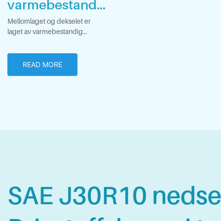
varmebestandi
ghet
Mellomlaget og dekselet er
laget av varmebestandig
syntetisk gummi
READ MORE
SAE J30R10 nedse