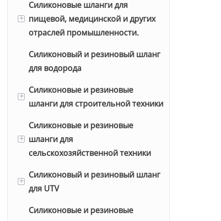
Переходник-уголок под углом
Силиконовые шланги для
Шланг для VOLVO
Комплекты шлангов для AUDI
45 градусов для силиконового
пищевой, медицинской и других
+
Шланг для SCANIA
Комплекты шлангов для BMW
шланга
отраслей промышленности.
Шланг для мужчины
Комплекты шлангов для FORD
Переходник-уголок на 90
Силиконовый и резиновый шланг
Для пищевой и напиточной
градусов для силиконового
для водорода
промышленности
Шланг для КАМАЗа
Комплекты шлангов для
шланга
HONDA
Силиконовые и резиновые
Для медицинской
Шланг для DAF
+
Т-образный силиконовый
шланги для строительной техники
промышленности
Комплекты шлангов для
шланг
Шланг для CUMMINS
MITSUBISHI
Силиконовые и резиновые
Хитачи
Силиконовая крышка
Шланг для IVECO
шланги для
+
JCB
сельскохозяйственной техники
Шланг для Renault
Силиконовый и резиновый шланг
Джон Дир
+
для UTV
CNH
Силиконовые и резиновые
Полярис