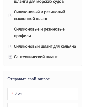
шланги для морских судов
Can-Am
Силиконовый и резиновый
+
выхлопной шланг
Силиконовые и резиновые
Силикон
профили
EPDM
Силиконовый шланг для кальяна
+
CR
Сантехнический шланг
Матовый мягкий на ощупь
+
силиконовый шланг для
Сантехнический шланг
кальяна
Труба PEX и гибкая внутренняя
Отправьте свой запрос
Силиконовый шланг для
трубка для водопровода
кальяна с двухцветными
Имя
полосками
Душевой шланг
Карбоновый силиконовый
Шланг для стиральной