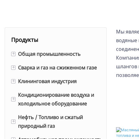
Мы являе
Продукты
водяные 
соединени
Общая промышленность
+
Компания
шлангов 
Сварка и газ на сжиженном газе
Резиновый воздушный шланг
+
позволяе
Клининговая индустрия
Шланг большого диаметра (с
Кислородный/ацетиленовый
+
гладким покрытием)
шланг
Кондиционирование воздуха и
Шланг для сухого льда
+
холодильное оборудование
Резиновый воздушный шланг в
Сварочный двухшланговый
Шланг для мытья продуктов
сборе
Нефть / Топливо и сжатый
Сварочный двухшланговый
Шланг для заправки
+
Тонкий кожух для шланга
природный газ
Шланг отбойного молотка
узел
хладагентом
мойки высокого давления с