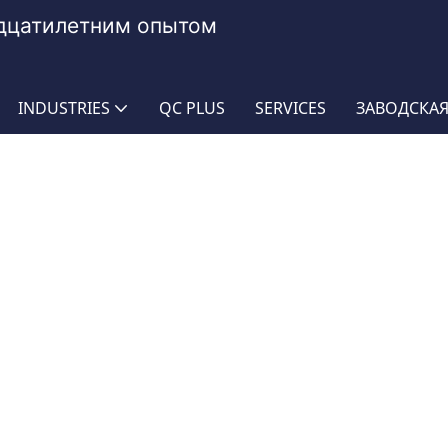
адцатилетним опытом
INDUSTRIES
QC PLUS
SERVICES
ЗАВОДСКАЯ
езины на заказ
NBR