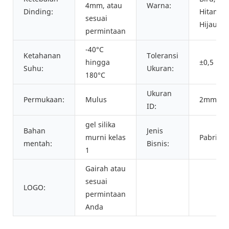
4mm, atau
Warna:
Dinding:
Hitam,
sesuai
Hijau, dl
permintaan
-40°C
Ketahanan
Toleransi
hingga
±0,5 mm
Suhu:
Ukuran:
180°C
Ukuran
Permukaan:
Mulus
2mm~7
ID:
gel silika
Bahan
Jenis
murni kelas
Pabrika
mentah:
Bisnis:
1
Gairah atau
sesuai
LOGO:
permintaan
Anda