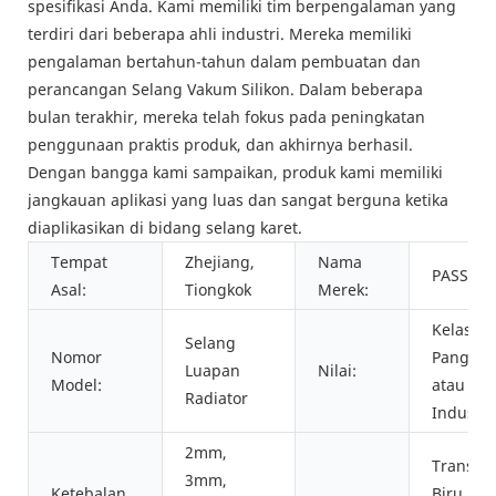
spesifikasi Anda. Kami memiliki tim berpengalaman yang
terdiri dari beberapa ahli industri. Mereka memiliki
pengalaman bertahun-tahun dalam pembuatan dan
perancangan Selang Vakum Silikon. Dalam beberapa
bulan terakhir, mereka telah fokus pada peningkatan
penggunaan praktis produk, dan akhirnya berhasil.
Dengan bangga kami sampaikan, produk kami memiliki
jangkauan aplikasi yang luas dan sangat berguna ketika
diaplikasikan di bidang selang karet.
Tempat
Zhejiang,
Nama
PASSIO
Asal:
Tiongkok
Merek:
Kelas
Selang
Nomor
Pangan
Luapan
Nilai:
Model:
atau Kel
Radiator
Industri
2mm,
Transpa
3mm,
Ketebalan
Biru, Me