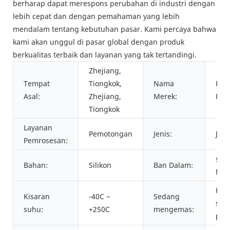
berharap dapat merespons perubahan di industri dengan
lebih cepat dan dengan pemahaman yang lebih
mendalam tentang kebutuhan pasar. Kami percaya bahwa
kami akan unggul di pasar global dengan produk
berkualitas terbaik dan layanan yang tak tertandingi.
Zhejiang,
Tempat
Tiongkok,
Nama
PAS
Asal:
Zhejiang,
Merek:
PAS
Tiongkok
Layanan
Pemotongan
Jenis:
JCB
Pemrosesan:
sili
Bahan:
Silikon
Ban Dalam:
fluo
Kar
Kisaran
-40C ~
Sedang
ses
suhu:
+250C
mengemas:
per