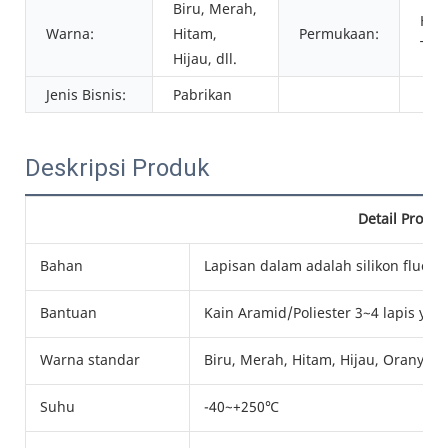
Biru, Merah,
Halu
Warna:
Hitam,
Permukaan:
Ter
Hijau, dll.
Jenis Bisnis:
Pabrikan
Deskripsi Produk
Detail Produk
Bahan
Lapisan dalam adalah silikon fluorin;
Bantuan
Kain Aramid/Poliester 3~4 lapis yan
Warna standar
Biru, Merah, Hitam, Hijau, Oranye, 
Suhu
-40~+250℃