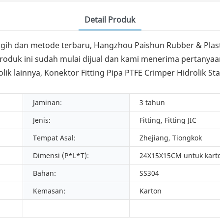
Detail Produk
h dan metode terbaru, Hangzhou Paishun Rubber & Plasti
C. Produk ini sudah mulai dijual dan kami menerima perta
lainnya, Konektor Fitting Pipa PTFE Crimper Hidrolik Stain
Jaminan:
3 tahun
Jenis:
Fitting, Fitting JIC
Tempat Asal:
Zhejiang, Tiongkok
Dimensi (P*L*T):
24X15X15CM untuk kart
Bahan:
SS304
Kemasan:
Karton