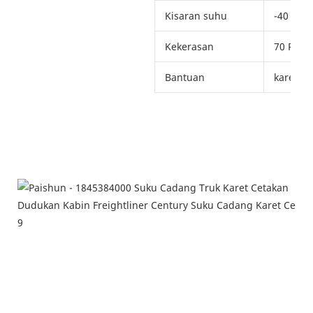
Kisaran suhu
-40 ~ +1
Kekerasan
70 Panta
Bantuan
karet m