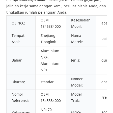
jalinlah kerja sama dengan kami, perluas bisnis Anda, dan
tingkatkan jumlah pelanggan Anda.
OEM
Kesesuaian
OE NO.:
abad
1845384000
Mobil:
Tempat
Zhejiang,
Nama
paish
Asal:
Tiongkok
Merek:
Aluminium
NR+,
Bahan:
Jenis:
gunun
Aluminium
NR+
Nomor
Ukuran:
standar
abad
Model:
Nomor
OEM
Model
Freigh
Referensi:
1845384000
Truk:
NR: 70
Kekerasan:
MOQ:
100 b