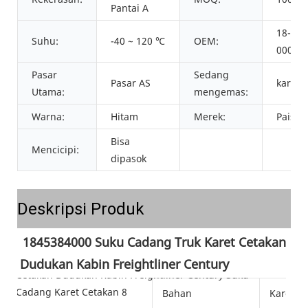
Pantai A
18-453
Suhu:
-40 ~ 120 ℃
OEM:
000
Pasar
Sedang
Pasar AS
karton
Utama:
mengemas:
Warna:
Hitam
Merek:
Paish
Bisa
Mencicipi:
dipasok
Deskripsi Produk
1845384000 Suku Cadang Truk Karet Cetakan 
Dudukan Kabin Freightliner Century
Bahan
Karet N