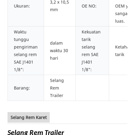
3,2 x 10,5
Ukuran:
OE NO:
OEM yan
mm
sangat
luas.
Waktu
Kekuatan
tunggu
tarik
dalam
pengiriman
selang
Ketahana
waktu 30
selang rem
rem SAE
tarik
hari
SAE J1401
J1401
1/8":
1/8":
Selang
Barang:
Rem
Trailer
Selang Rem Karet
Selang Rem Trailer