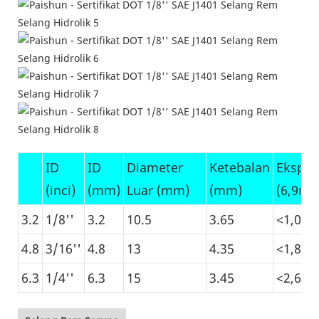
ID
ID
Diameter
Ketebalan
Ekspan
(inci)
(mm)
Luar (mm)
(mm)
(6,9mp
3.2
1/8''
3.2
10.5
3.65
<1,08
4.8
3/16''
4.8
13
4.35
<1,81
6.3
1/4''
6.3
15
3.45
<2,69