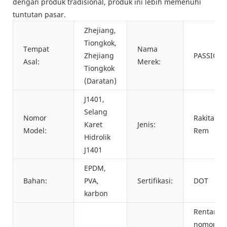
dengan produk tradisional, produk ini lebih memenuhi
tuntutan pasar.
Zhejiang,
Tiongkok,
Tempat
Nama
Zhejiang
PASSION
Asal:
Merek:
Tiongkok
(Daratan)
J1401,
Selang
Nomor
Rakitan
Karet
Jenis:
Model:
Rem
Hidrolik
J1401
EPDM,
Bahan:
PVA,
Sertifikasi:
DOT
karbon
Rentang
nomor