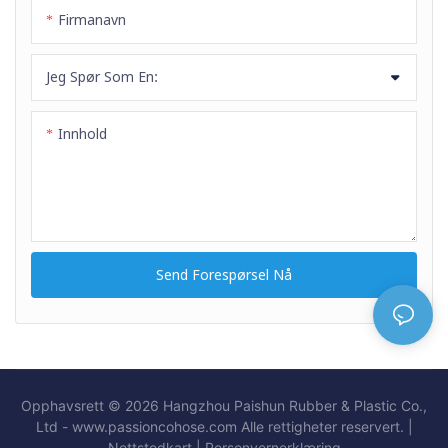
Firmanavn
Jeg Spør Som En:
Innhold
Send Forespørsel Nå
Opphavsrett © 2026 Hangzhou Paishun Rubber & Plastic Co.,
Ltd - www.passioncohose.com Alle rettigheter reservert. |
Nettstedkart
|
Personvernerklæring