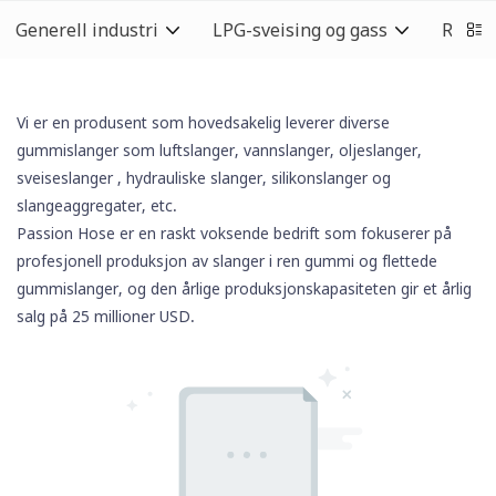
Generell industri
LPG-sveising og gass
Rengj
Vi er en produsent som hovedsakelig leverer diverse
gummislanger som luftslanger, vannslanger, oljeslanger,
sveiseslanger
, hydrauliske slanger,
silikonslanger
og
slangeaggregater, etc.
Passion Hose er en raskt voksende bedrift som fokuserer på
profesjonell produksjon av slanger i ren gummi og flettede
gummislanger, og den årlige produksjonskapasiteten gir et årlig
salg på 25 millioner USD.