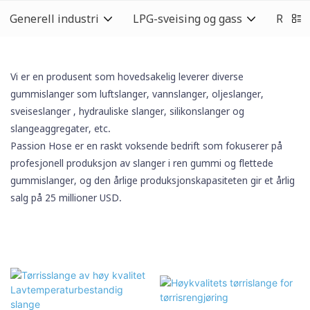
Generell industri
LPG-sveising og gass
Rengj
Vi er en produsent som hovedsakelig leverer diverse
gummislanger som luftslanger, vannslanger, oljeslanger,
sveiseslanger
, hydrauliske slanger,
silikonslanger
og
slangeaggregater, etc.
Passion Hose er en raskt voksende bedrift som fokuserer på
profesjonell produksjon av slanger i ren gummi og flettede
gummislanger, og den årlige produksjonskapasiteten gir et årlig
salg på 25 millioner USD.