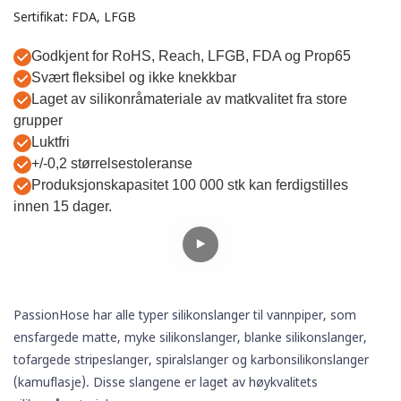
Sertifikat: FDA, LFGB
Godkjent for RoHS, Reach, LFGB, FDA og Prop65
Svært fleksibel og ikke knekkbar
Laget av silikonråmateriale av matkvalitet fra store
grupper
Luktfri
+/-0,2 størrelsestoleranse
Produksjonskapasitet 100 000 stk kan ferdigstilles
innen 15 dager.
PassionHose har alle typer
silikonslanger
til vannpiper, som
ensfargede matte, myke silikonslanger, blanke silikonslanger,
tofargede stripeslanger, spiralslanger og karbonsilikonslanger
(kamuflasje). Disse slangene er laget av høykvalitets