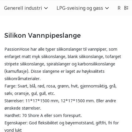
Generell industri
LPG-sveising og gass
Rengj
Silikon Vannpipeslange
PassionHose har alle typer silikonslanger til vannpiper, som
enfarget matt myk silikonslange, blank silikonslange, tofarget
stripete silikonslange, spiralslanger og karbonsilikonslange
(kamuflasje). Disse slangene er laget av høykvalitets
silikonråmaterialer.
Farge: Svart, blå, rød, rosa, grønn, hvit, gjennomsiktig, grå,
sølv, oransje, gul, gull, etc.
Størrelser: 11*17*1500 mm, 12*17*1500 mm. Eller andre
ønskede størrelser.
Hardhet: 70 Shore A eller som forespurt.
Egenskaper: God fleksibilitet og bøyemotstand, giftfri, fri for
vond lukt