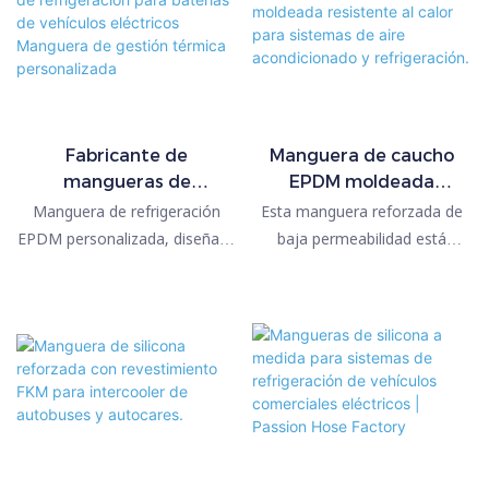
Fabricante de
Manguera de caucho
mangueras de
EPDM moldeada
refrigeración para
resistente al calor para
Manguera de refrigeración
Esta manguera reforzada de
baterías de vehículos
sistemas de aire
EPDM personalizada, diseñada
baja permeabilidad está
eléctricos Manguera de
acondicionado y
para sistemas de gestión
diseñada para aplicaciones
gestión térmica
refrigeración.
térmica de baterías en
críticas de control de
personalizada
vehículos eléctricos,
emisiones y vapores en la
maquinaria de construcción
industria automotriz, donde el
eléctrica, embarcaciones
sellado, la estabilidad de la
eléctricas y aplicaciones de
presión y la resistencia
almacenamiento de energía.
ambiental son esenciales.
Resistente al refrigerante de
Presenta una construcción
glicol, al ozono, al
multicapa que combina un