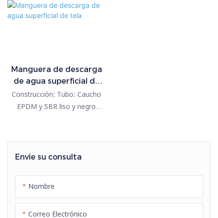
Manguera de descarga
de agua superficial de
tela
Construcción: Tubo: Caucho
EPDM y SBR liso y negro
Refuerzo: Trenzado de fibra de
poliéster de alta resistencia
Cubierta: Caucho EPDM liso y
negro (resistente a la abrasión,
Envíe su consulta
la intemperie y el ozono)
Temperatura: -30 ℃ - +100 ℃
Nombre
Aplicación: Para descarga de
agua, ampliamente utilizado
Correo Electrónico
en la industria, sitios de