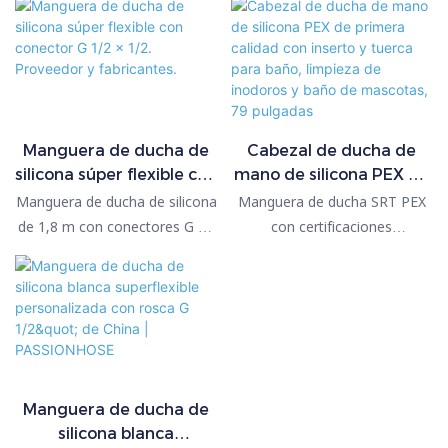
Manguera de ducha de
Cabezal de ducha de
silicona súper flexible con
mano de silicona PEX de
conector G 1/2 x 1/2.
primera calidad con
Manguera de ducha de silicona
Manguera de ducha SRT PEX
Proveedor y fabricantes.
inserto y tuerca para
de 1,8 m con conectores G de
con certificaciones
baño, limpieza de
1/2". Comparada con
internacionales NSF KTW, etc.
inodoros y baño de
productos similares en el
para agua potable de grado
mascotas, 79 pulgadas
mercado, esta manguera es
alimenticio; Hemos
súper flexible, ligera y no
desarrollado e investigado
tóxica. Ofrece ventajas
propiedades increíblemente
excepcionales en rendimiento,
flexibles y excelentes;
calidad, apariencia, etc., y goza
Excelente resistencia al calor y
Manguera de ducha de
de una excelente reputación
al frío; Sin incrustaciones, sin
silicona blanca