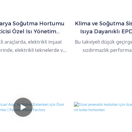
tarya Soğutma Hortumu
Klima ve Soğutma Sis
icisi Özel Isı Yönetim
Isıya Dayanıklı EP
Hortumu
Kauçuk Hor
li araçlarda, elektrikli inşaat
Bu takviyeli düşük geçirge
inde, elektrikli teknelerde ve
sızdırmazlık performa
 depolama uygulamalarında
kararlılığı ve çevresel 
ılan batarya termal yönetim
olduğu kritik otomotiv
ri için özel olarak tasarlanmış
buhar kontrol uygulam
 soğutma hortumu. Glikol
tasarlanmıştır. Ultra düşü
ya, ozona, eskimeye ve uzun
geçirgenliği için takviye
i ısıya maruz kalmaya karşı
esneklik ve termal kararl
dayanıklıdır.
ara katman, basınç diren
elyaf takviye katman
koşullarına ve ozona kar