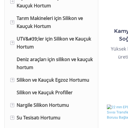
+
mühendi
Kauçuk Hortum
DAF için hortum
MITSUBISHI için Hortum Setleri
ö
Tarım Makineleri için Silikon ve
Hitachi
CUMMINS için hortum
+
Kauçuk Hortum
JCB
Kamyo
IVECO için hortum
UTV&#39;ler için Silikon ve Kauçuk
John Deere
Soğ
+
RENAULT için hortum
Sist
Hortum
Yüksek k
CNH
üret
Deniz araçları için silikon ve kauçuk
Polaris
sıcaklık
hortum
Can-Am
ve eski
Silikon ve Kauçuk Egzoz Hortumu
+
sunar. Bu
sıvısı si
Silikon ve Kauçuk Profiller
Silikon
ve güç
optimum s
Nargile Silikon Hortumu
EPDM
+
olur. Ö
Su Tesisatı Hortumu
CR
Mat Yumuşak Dokunuşlu Nargile
+
mevcut
Silikon Hortumu