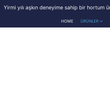
Yirmi yılı aşkın deneyime sahip bir hortum ür
HOME
ÜRÜNLER
Özel Silikon Ve Kauçuk H
PASSIONHOSE
Ürünler
Özel Silikon ve Kauçuk Hor