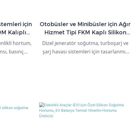
temleri için
Otobüsler ve Minibüsler için Ağır
DM Kalıplı
Hizmet Tipi FKM Kaplı Silikon
tum
Şarj Hava Soğutucu Hortumu
nlikli hortum,
Dizel jeneratör soğutma, turboşarj ve
nsı, basınç
şarj havası sistemleri için tasarlanmış
direncin esas
yüksek performanslı silikon hortumlar.
 emisyon ve
Sürekli yüksek sıcaklıklara, basınç
aları için
dalgalanmalarına, titreşime ve zorlu
k yakıt buharı
endüstriyel ortamlara dayanacak
li iç astar,
şekilde üretilmiştir. Güçlendirilmiş
ılık için EPDM
kumaş katmanlarıyla birinci sınıf silikon
ci için aramid
kauçuktan üretilen hortumlarımız,
ı ve hava
bekleme, ana güç, endüstriyel, denizcilik
şı koruma için
ve inşaat jeneratör uygulamaları için