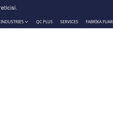
eticisi.
INDUSTRIES
QC PLUS
SERVICES
FABRIKA FUAR
ortum
tum