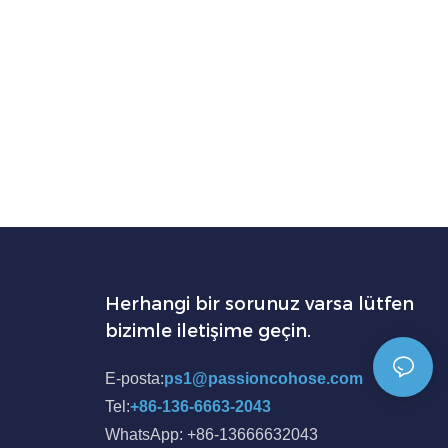
Herhangi bir sorunuz varsa lütfen
bizimle iletişime geçin.
E-posta:
ps1@passioncohose.com
Tel:
+86-136-6663-2043
WhatsApp: +86-13666632043