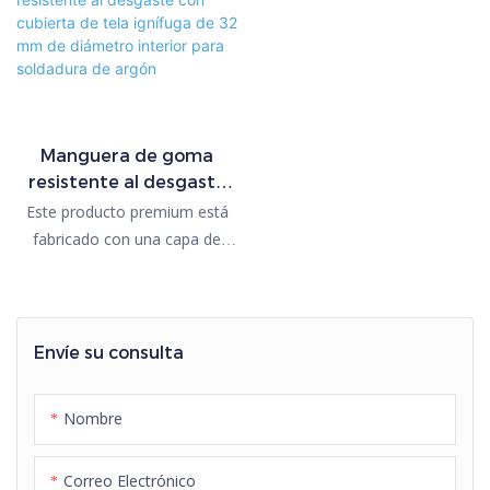
Manguera de goma
resistente al desgaste
con cubierta de tela
Este producto premium está
ignífuga de 32 mm de
fabricado con una capa de
diámetro interior para
caucho altamente resistente a
soldadura de argón
la abrasión y retardante de
llama, con una capa interior de
malla de poliéster. Se utiliza
Envíe su consulta
con equipos de soldadura y su
longitud puede alcanzar los 20
Nombre
metros por pieza.
Correo Electrónico