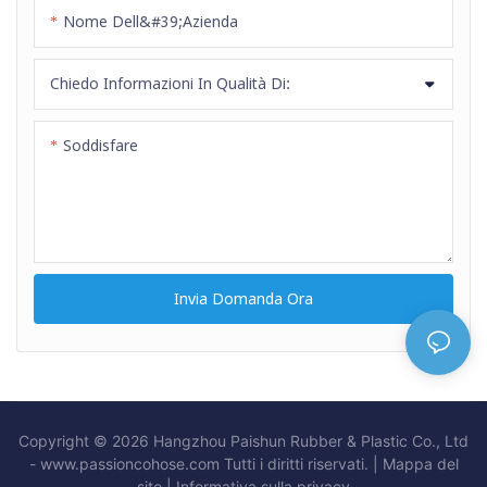
Nome Dell&#39;azienda
Chiedo Informazioni In Qualità Di:
Soddisfare
Invia Domanda Ora
Copyright © 2026 Hangzhou Paishun Rubber & Plastic Co., Ltd
- www.passioncohose.com Tutti i diritti riservati. |
Mappa del
sito
|
Informativa
sulla privacy