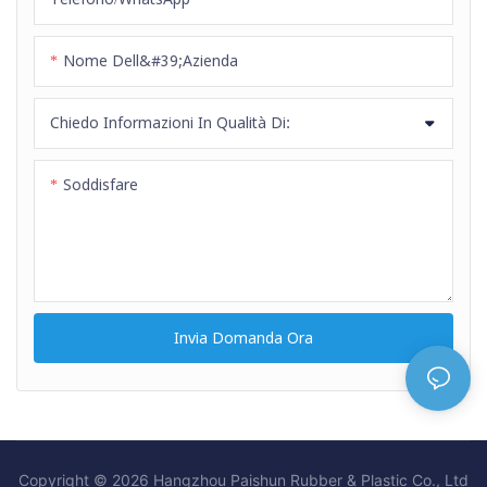
flessibilità, durata e sicurezza.
Soddisfa gli standard
Nome Dell&#39;azienda
internazionali ed è adatto per
applicazioni che richiedono
Chiedo Informazioni In Qualità Di:
elevati livelli di sicurezza e
tenuta all'aria.
Soddisfare
Invia Domanda Ora
Copyright © 2026 Hangzhou Paishun Rubber & Plastic Co., Ltd