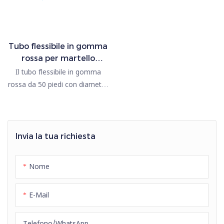
Tubo flessibile in gomma
rossa per martello
pneumatico dalla Cina |
Il tubo flessibile in gomma
Passion Hose
rossa da 50 piedi con diametro
interno da 3/4" PASSION
HOSE è utilizzato
principalmente per cantieri edili
e costruzioni stradali,
Invia la tua richiesta
eccellente resistenza
all'invecchiamento, resistenza
Nome
alle alte temperature,
pressione di esercizio 20 bar,
E-Mail
pressione di scoppio 60 bar.
Telefono/WhatsApp