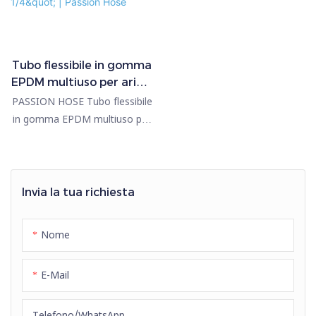
Tubo flessibile in gomma
EPDM multiuso per aria e
acqua WP 300PSI da 1
PASSION HOSE Tubo flessibile
1/4" | Passion Hose
in gomma EPDM multiuso per
aria e acqua, resistente al
calore, da 1 1/4", 1 1/2", 2", di
colore rosso, resistente
all'abrasione, alle intemperie e
Invia la tua richiesta
alle alte temperature.
Nome
E-Mail
Telefono/WhatsApp