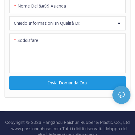
Nome Dell&#39;azienda
Chiedo Informazioni In Qualità Di:
Soddisfare
Invia Domanda Ora
Copyright © 2026 Hangzhou Paishun Rubber & Plastic Co., Ltd
- www.passioncohose.com Tutti i diritti riservati. |
Mappa del
sito
|
Informativa
sulla privacy