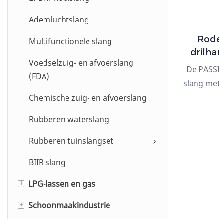
Ademluchtslang
Rode
Multifunctionele slang
drilha
Voedselzuig- en afvoerslang
De PASS
(FDA)
slang me
is 
Chemische zuig- en afvoerslang
bouwplaa
Rubberen waterslang
sla
verouder
Rubberen tuinslangset
tegen h
BIIR slang
werkdruk
LPG-lassen en gas
+
Schoonmaakindustrie
Zuurstof-/acetyleenslang
+