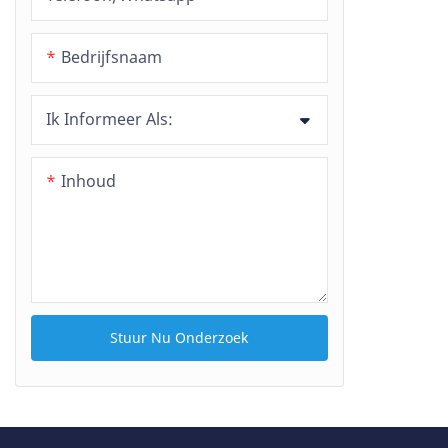
Spiraalvormige siliconen slang
RV-waterslang
voor waterpijp
Uittrekbare slang
Bedrijfsnaam
Ik Informeer Als:
Inhoud
Stuur Nu Onderzoek