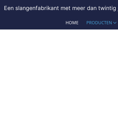
Een slangenfabrikant met meer dan twintig j
HOME
PRODUCTEN
Slang Voor Drilhamer
PASSIONHOSE
Producten
Algemene industrie
Sl