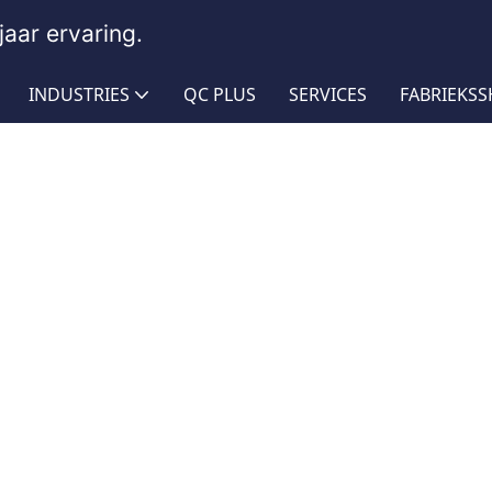
aar ervaring.
INDUSTRIES
QC PLUS
SERVICES
FABRIEKS
ang voor drilhamer