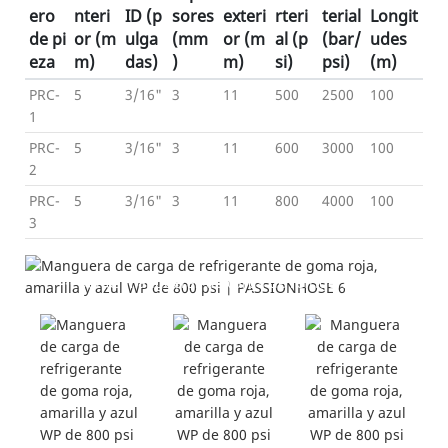
ero
nteri
ID (p
sores
exteri
rteri
terial
Longit
de pi
or (m
ulga
(mm
or (m
al (p
(bar/
udes
eza
m)
das)
)
m)
si)
psi)
(m)
PRC-
5
3/16"
3
11
500
2500
100
1
PRC-
5
3/16"
3
11
600
3000
100
2
PRC-
5
3/16"
3
11
800
4000
100
3
Detalles del producto
---Varias mangueras de carga de refrigerante--
-