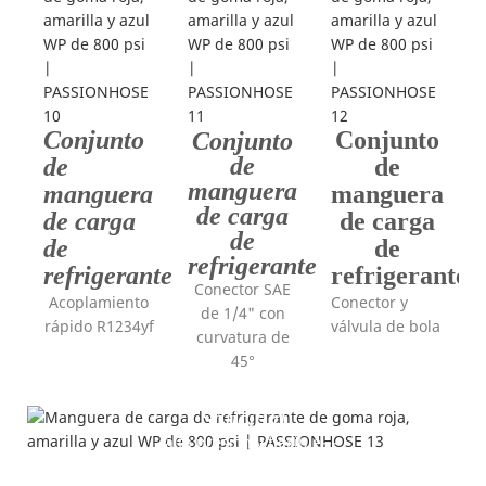
Conjunto
Conjunto
Conjunto
de
de
de
manguera
manguera
manguera
de carga
de carga
de carga
de
de
de
refrigerante
refrigerante
refrigerante
Conector SAE
Acoplamiento
Conector y
de 1/4" con
rápido R1234yf
válvula de bola
curvatura de
45°
Solicitud
---alta presión y flexible---