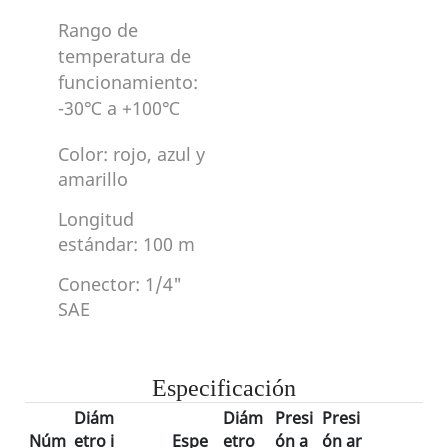
Rango de
temperatura de
funcionamiento:
-30℃ a +100℃
Color: rojo, azul y
amarillo
Longitud
estándar: 100 m
Conector: 1/4"
SAE
Especificación
Diám
Diám
Presi
Presi
Núm
etro i
Espe
etro
ón a
ón ar