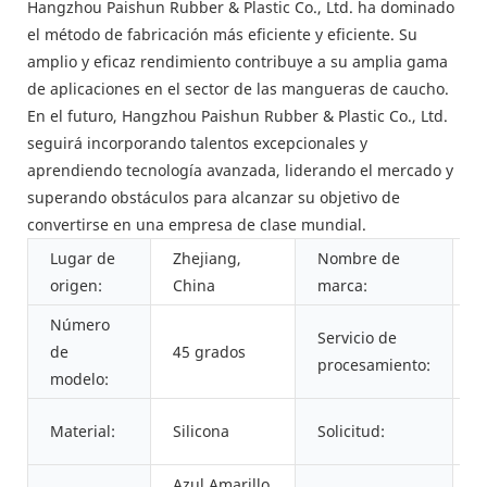
Hangzhou Paishun Rubber & Plastic Co., Ltd. ha dominado
el método de fabricación más eficiente y eficiente. Su
amplio y eficaz rendimiento contribuye a su amplia gama
de aplicaciones en el sector de las mangueras de caucho.
En el futuro, Hangzhou Paishun Rubber & Plastic Co., Ltd.
seguirá incorporando talentos excepcionales y
aprendiendo tecnología avanzada, liderando el mercado y
superando obstáculos para alcanzar su objetivo de
convertirse en una empresa de clase mundial.
Lugar de
Zhejiang,
Nombre de
P
origen:
China
marca:
Número
Servicio de
M
de
45 grados
procesamiento:
c
modelo:
S
Material:
Silicona
Solicitud:
e
Azul Amarillo