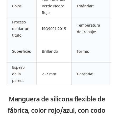
Color:
Verde Negro
Estándar:
S
Rojo
Proceso
Temperatura
-
de dar un
ISO9001:2015
de trabajo:
g
título:
M
Superficie:
Brillando
Forma:
r
s
Espesor
de la
2~7 mm
Garantía:
3
pared:
Manguera de silicona flexible de 
fábrica, color rojo/azul, con codo 