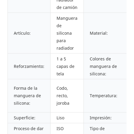
de camión
Manguera
de
Artículo:
silicona
Material:
para
radiador
1 a 5
Colores de
Reforzamiento:
capas de
manguera de
tela
silicona:
Forma de la
Codo,
manguera de
recto,
Temperatura:
silicona:
joroba
Superficie:
Liso
Impresión:
Proceso de dar
ISO
Tipo de