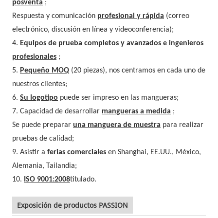
posventa
;
Respuesta y comunicación
profesional y rápida
(correo
electrónico, discusión en línea y videoconferencia);
4.
Equipos de prueba completos y avanzados e ingenieros
profesionales
;
5.
Pequeño MOQ
(20 piezas), nos centramos en cada uno de
nuestros clientes;
6.
Su logotipo
puede ser impreso en las mangueras;
7. Capacidad de desarrollar
mangueras a medida
;
Se puede preparar
una manguera de muestra
para realizar
pruebas de calidad;
9. Asistir a
ferias comerciales
en Shanghai, EE.UU., México,
Alemania, Tailandia;
10.
ISO 9001:2008
titulado.
Exposición de productos PASSION