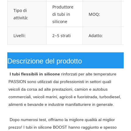
Produttore
Tipo di
di tubi in
MOQ:
1
attività:
silicone
Pu
Livelli:
2~5 strati
Adatto:
S
Descrizione del prodotto
I tubi flessibili in silicone
rinforzati per alte temperature
PASSION
sono utilizzati dai professionisti in settori quali
veicoli da corsa ad alte prestazioni, camion e autobus
commerciali, veicoli marini, agricoli e fuoristrada, turbodiesel,
alimenti e bevande e industrie manifatturiere in generale.
Dopo numerosi test, offriamo la migliore qualità al miglior
prezzo! I tubi in silicone BOOST hanno raggiunto e spesso