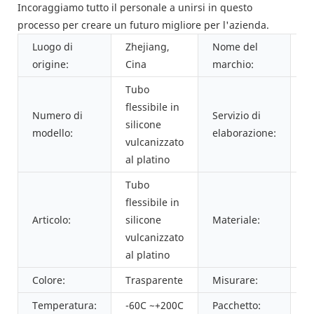
Incoraggiamo tutto il personale a unirsi in questo
processo per creare un futuro migliore per l'azienda.
Luogo di
Zhejiang,
Nome del
P
origine:
Cina
marchio:
Tubo
flessibile in
Numero di
Servizio di
silicone
T
modello:
elaborazione:
vulcanizzato
al platino
Tubo
flessibile in
G
Articolo:
silicone
Materiale:
si
vulcanizzato
s
al platino
Colore:
Trasparente
Misurare:
4
Temperatura:
-60C ~+200C
Pacchetto:
C