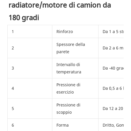
radiatore/motore di camion da 
180 gradi
1
Rinforzo
Da 1 a 5 strat
Spessore della
2
Da 2 a 6 mm
parete
Intervallo di
3
Da -40 gradi F
temperatura
Pressione di
4
Da 0,5 a 6 bar 
esercizio
Pressione di
5
Da 12 a 20 bar
scoppio
6
Forma
Dritto, Gomito