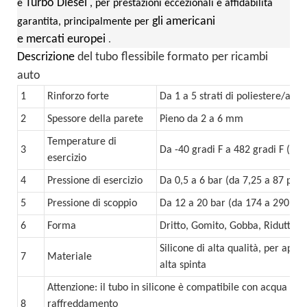
Turbo Diesel
e
, per prestazioni eccezionali e affidabilità
gli americani
garantita, principalmente per
e mercati europei
.
Descrizione
del tubo flessibile formato per ricambi
auto
1
Rinforzo forte
Da 1 a 5 strati di poliestere/ara
2
Spessore della parete
Pieno da 2 a 6 mm
Temperature di
3
Da -40 gradi F a 482 gradi F (250
esercizio
4
Pressione di esercizio
Da 0,5 a 6 bar (da 7,25 a 87 psi)
5
Pressione di scoppio
Da 12 a 20 bar (da 174 a 290 psi
6
Forma
Dritto, Gomito, Gobba, Riduttor
Silicone di alta qualità, per appl
7
Materiale
alta spinta
Attenzione: il tubo in silicone è compatibile con acqua o an
8
raffreddamento