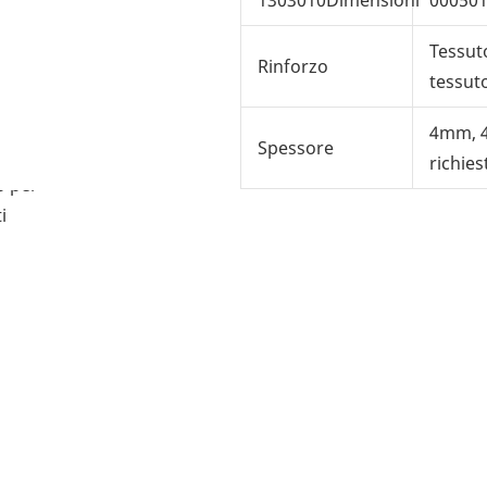
Tessuto
Rinforzo
tessut
4mm, 
Spessore
richies