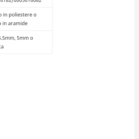
 in poliestere o
o in aramide
4.5mm, 5mm o
ta