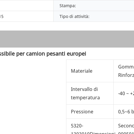
Stampa:
15
Tipo di attività:
sibile per camion pesanti europei
Gomma 
Materiale
Rinforz
Intervallo di
-40 ~ +
temperatura
Pressione
0,5~6 
5320-
Second
1303010Dimensioni
00050