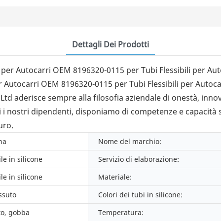
Dettagli Dei Prodotti
bi per Autocarri OEM 8196320-0115 per Tubi Flessibili per Au
er Autocarri OEM 8196320-0115 per Tubi Flessibili per Autoca
td aderisce sempre alla filosofia aziendale di onestà, innova
i nostri dipendenti, disponiamo di competenze e capacità suff
uro.
na
Nome del marchio:
le in silicone
Servizio di elaborazione:
le in silicone
Materiale:
essuto
Colori dei tubi in silicone:
to, gobba
Temperatura: