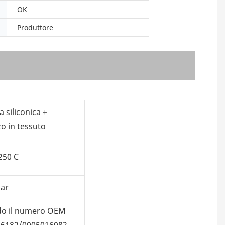
OK
Produttore
siliconica +
o in tessuto
250 C
bar
o il numero OEM
16182/0005016082