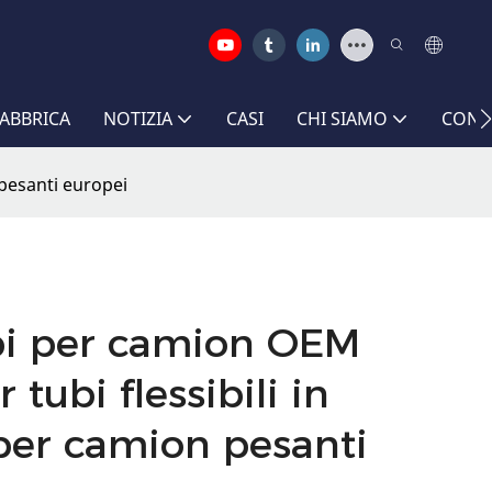
FABBRICA
NOTIZIA
CASI
CHI SIAMO
CONT
pesanti europei
bi per camion OEM
tubi flessibili in
per camion pesanti