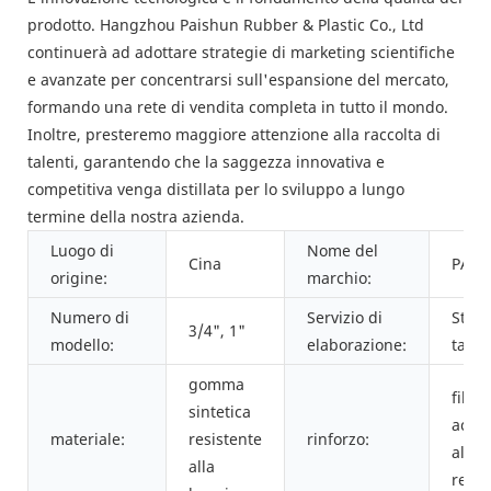
prodotto. Hangzhou Paishun Rubber & Plastic Co., Ltd
continuerà ad adottare strategie di marketing scientifiche
e avanzate per concentrarsi sull'espansione del mercato,
formando una rete di vendita completa in tutto il mondo.
Inoltre, presteremo maggiore attenzione alla raccolta di
talenti, garantendo che la saggezza innovativa e
competitiva venga distillata per lo sviluppo a lungo
termine della nostra azienda.
Luogo di
Nome del
Cina
PAIS
origine:
marchio:
Numero di
Servizio di
Stam
3/4", 1"
modello:
elaborazione:
tagli
gomma
filo d
sintetica
accia
materiale:
resistente
rinforzo:
alta
alla
resis