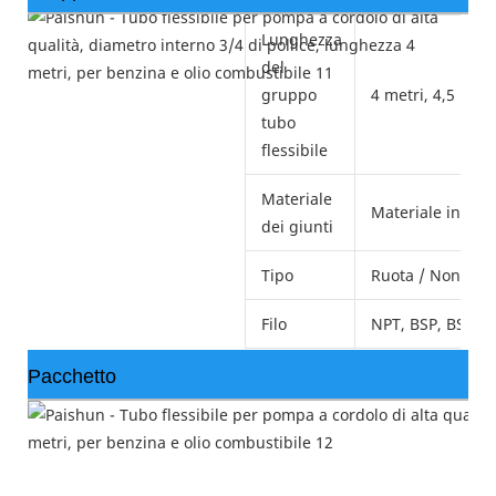
Lunghezza
del
gruppo
4 metri, 4,5 metri
tubo
flessibile
Materiale
Materiale in ott
dei giunti
Tipo
Ruota / Non ruot
Filo
NPT, BSP, BSPT.
Pacchetto