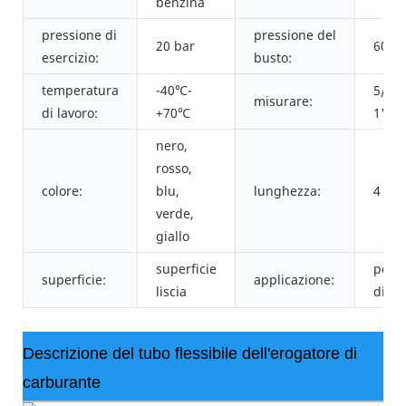
benzina
pressione di
pressione del
20 bar
60 ba
esercizio:
busto:
temperatura
-40℃-
5/8",
misurare:
di lavoro:
+70℃
1"
nero,
rosso,
colore:
blu,
lunghezza:
4 met
verde,
giallo
superficie
per s
superficie:
applicazione:
liscia
di se
Descrizione del tubo flessibile dell'erogatore di
carburante