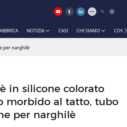
FABBRICA
NOTIZIA
CASI
CHI SIAMO
CONT
ne per narghilè
è in silicone colorato
 morbido al tatto, tubo
cone per narghilè