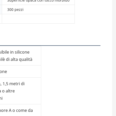
Superficie opaca con tocco morbido
300 pezzi
ibile in silicone
lè di alta qualità
cone
1,5 metri di
 o altre
ni
shore A o come da