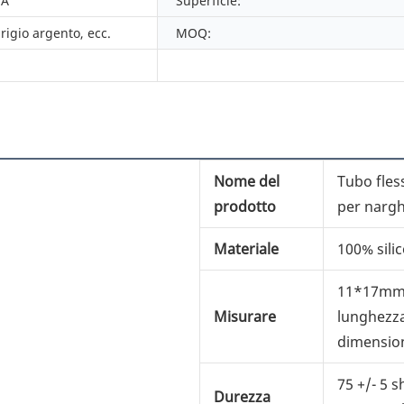
 A
Superficie:
rigio argento, ecc.
MOQ:
Nome del
Tubo fless
prodotto
per narghi
Materiale
100% sili
11*17mm, 
Misurare
lunghezza
dimensio
75 +/- 5 
Durezza