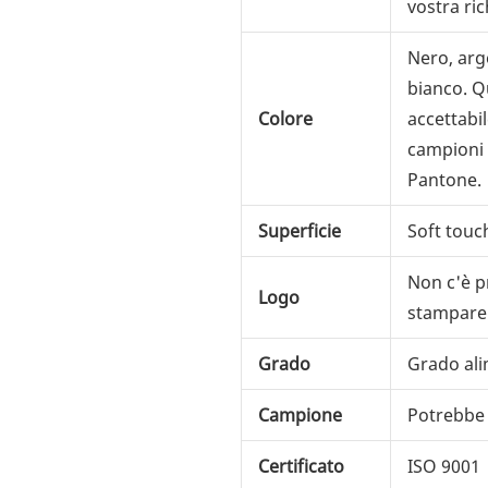
vostra ric
Nero, arg
bianco. Q
Colore
accettabil
campioni 
Pantone.
Superficie
Soft touc
Non c'è 
Logo
stampare i
Grado
Grado al
Campione
Potrebbe 
Certificato
ISO 9001