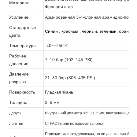
Материал
Франции и др.
Усиление
Армированная 3-4-слойная арамидно-полиэс
Стандартные
Синий
,
красный
, черный, зеленый, оранжев
цвета
Температура
-40~+250℃
Рабочее
7–10 бар (102–145 PSI)
давление
Давление
21–30 бар (306–435 PSI)
разрыва
Поверхность
Гладкая ткань
Толщина
3–5 мм
Допуск
Внутренний диаметр <2", ± 0,5 мм; внутренний диаме
Логотип
СТРАСТЬ или по вашему запросу
Подходит для воздуха/воды, но не для топлива/мас