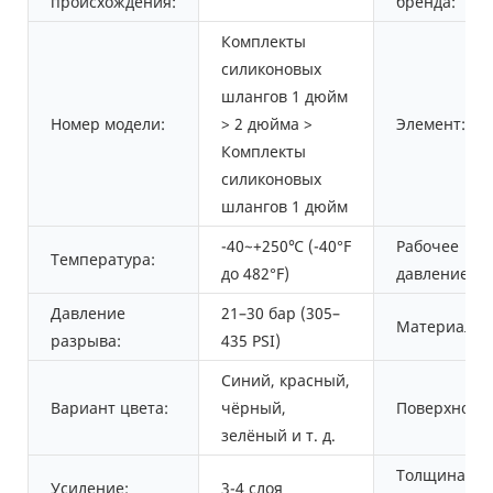
происхождения:
бренда:
Комплекты
силиконовых
шлангов 1 дюйм
Номер модели:
> 2 дюйма >
Элемент:
Комплекты
силиконовых
шлангов 1 дюйм
-40~+250℃ (-40°F
Рабочее
Температура:
до 482°F)
давление:
Давление
21–30 бар (305–
Материал:
разрыва:
435 PSI)
Синий, красный,
Вариант цвета:
чёрный,
Поверхность
зелёный и т. д.
Толщина
Усиление:
3-4 слоя