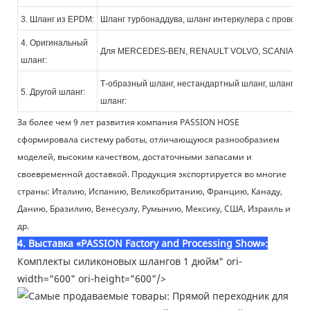
3. Шланг из EPDM:
Шланг турбонаддува, шланг интеркулера с проволо
4. Оригинальный
Для MERCEDES-BEN, RENAULT VOLVO, SCANIA, IVE
шланг:
Т-образный шланг, нестандартный шланг, шланг дл
5. Другой шланг:
шланг:
За более чем 9 лет развития компания PASSION HOSE
сформировала систему работы, отличающуюся разнообразием
моделей, высоким качеством, достаточными запасами и
своевременной доставкой. Продукция экспортируется во многие
страны: Италию, Испанию, Великобританию, Францию, Канаду,
Данию, Бразилию, Венесуэлу, Румынию, Мексику, США, Израиль и
др.
4. Выставка «PASSION Factory and Processing Show»:
Комплекты силиконовых шлангов 1 дюйм" ori-
width="600" ori-height="600"/>