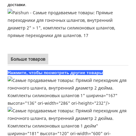
доставки.
Больше товаров
Нажмите, чтобы посмотреть другие товары
Комплекты силиконовых шлангов 1" ширина="167"
высота="136" ori-width="286" ori-height="232"/>
Комплекты силиконовых шлангов 1 дюйм"
ширина="181" высота="120" ori-width="600" ori-