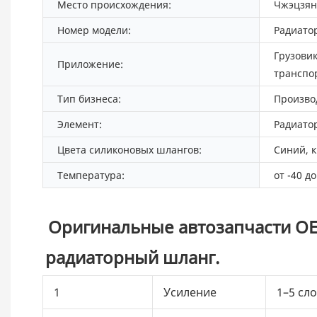
Место происхождения:
Чжэцзян
Номер модели:
Радиато
Грузови
Приложение:
транспор
Тип бизнеса:
Произво
Элемент:
Радиато
Цвета силиконовых шлангов:
Синий, к
Температура:
от -40 д
Оригинальные автозапчасти OEM
радиаторный шланг.
1
Усиление
1–5 сл