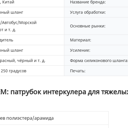
, Китай
Название бренда:
рный шланг
Услуга обработки:
к/Автобус/Морской
Основные рынки:
т и т. д.
дитель
Материал:
рный шланг
Усиление:
расный, чёрный и т. д.
Форма силиконового шланга
о 250 градусов
Печать:
: патрубок интеркулера для тяжелых
оев полиэстера/арамида