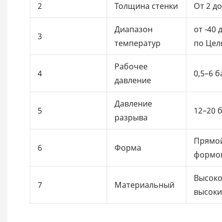
2
Толщина стенки
От 2 до
Диапазон
от -40 
3
температур
по Цел
Рабочее
4
0,5–6 б
давление
Давление
5
12–20 б
разрыва
Прямой
6
Форма
формо
Высоко
7
Материальный
высоки