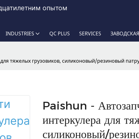
адцатилетним опытом
INDUSTRIES
QC PLUS
SERVICES
ЗАВОДСКАЯ
а для тяжелых грузовиков, силиконовый/резиновый пат
Paishun - Автозап
интеркулера для тя
силиконовый/резино