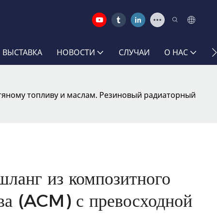
 ВЫСТАВКА
НОВОСТИ
СЛУЧАИ
О НАС
С
фтяному топливу и маслам. Резиновый радиаторный
шланг из композитного
ва (ACM) с превосходной