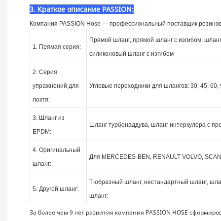
3. Краткое описание PASSION:
Компания PASSION Hose — профессиональный поставщик резиновы
Прямой шланг, прямой шланг с изгибом, шлан
1. Прямая серия:
силиконовый шланг с изгибом
2. Серия
упражнений для
Угловые переходники для шлангов: 30, 45, 60, 
локтя:
3. Шланг из
Шланг турбонаддува, шланг интеркулера с пр
EPDM:
4. Оригинальный
Для MERCEDES-BEN, RENAULT VOLVO, SCANI
шланг:
Т-образный шланг, нестандартный шланг, шл
5. Другой шланг:
шланг:
За более чем 9 лет развития компания PASSION HOSE сформиро