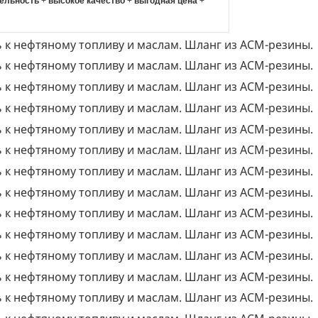
ельность
+
высокое качество
+
выгодная цена
+